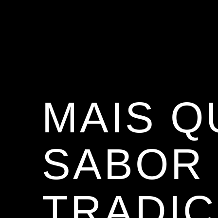
MAIS Q
SABOR
TRADI